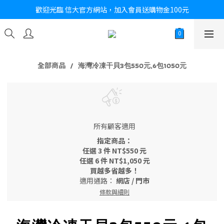
歡迎光臨 信大官方網站，加入會員送購物金100元
全部商品
海灣冷凍干貝3包550元,6包1050元
所有顧客適用
指定商品：
任選 3 件 NT$550 元
任選 6 件 NT$1,050 元
買越多省越多！
適用通路：
網店
/
門市
條款與細則