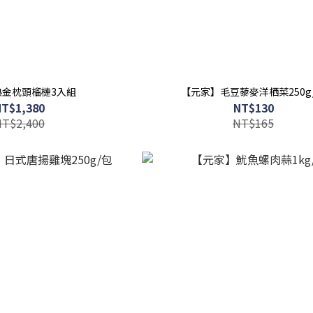
熟金枕頭榴槤3入組
【元家】毛豆藜麥洋栖菜250g
NT$1,380
NT$130
NT$2,400
NT$165