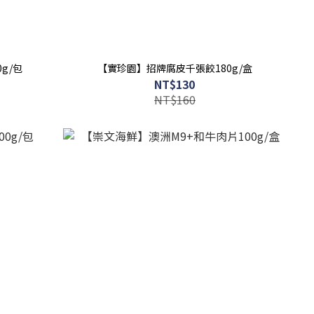
g/包
【實珍園】招牌腐皮千張餃180g/盒
NT$130
NT$160