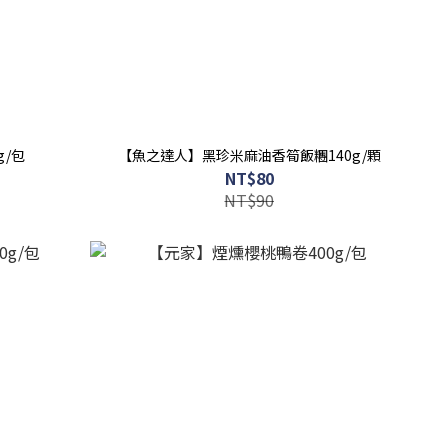
g/包
【魚之達人】黑珍米麻油香筍飯糰140g/顆
NT$80
NT$90