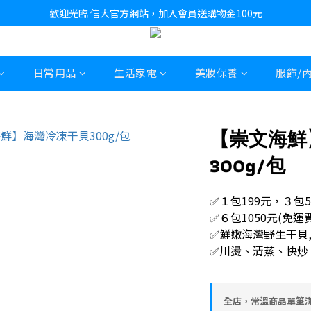
歡迎光臨 信大官方網站，加入會員送購物金100元
日常用品
生活家電
美妝保養
服飾/
【崇文海鮮
300g/包
✅１包199元，３包5
✅６包1050元(免運費
✅鮮嫩海灣野生干貝
✅川燙、清蒸、快炒
全店，常溫商品單筆滿