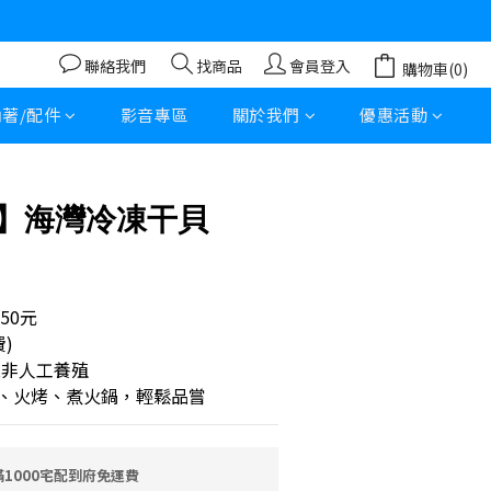
聯絡我們
找商品
會員登入
購物車(0)
立即購買
內著/配件
影音專區
關於我們
優惠活動
】海灣冷凍干貝
50元
)
,非人工養殖
、火烤、煮火鍋，輕鬆品嘗
1000宅配到府免運費