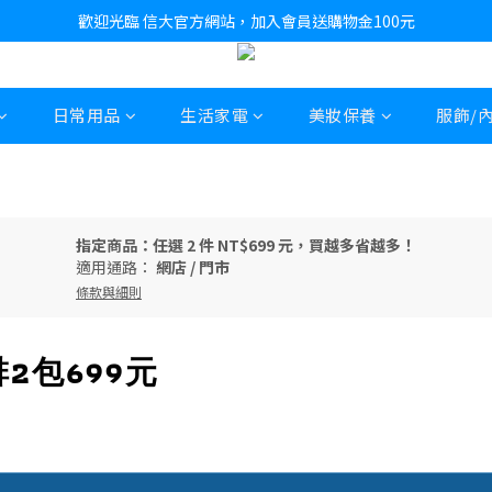
歡迎光臨 信大官方網站，加入會員送購物金100元
日常用品
生活家電
美妝保養
服飾/
指定商品：任選 2 件 NT$699 元，買越多省越多！
適用通路：
網店
/
門市
條款與細則
2包699元