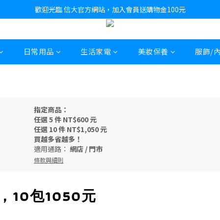
歡迎光臨 信大官方網站，加入會員送購物金100元
日常用品
生活家電
美妝保養
服飾/
指定商品：
任選 5 件 NT$600 元
任選 10 件 NT$1,050 元
買越多省越多！
適用通路：
網店
/
門市
條款與細則
10包1050元