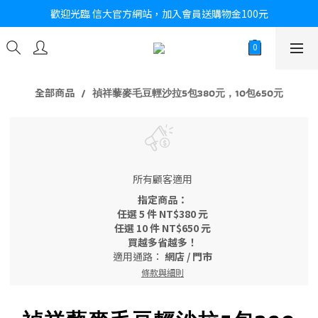
歡迎光臨 信大官方網站，加入會員送購物金100元
全部商品
禎祥藜麥毛豆輕沙拉5包380元，10包650元
所有顧客適用
指定商品：
任選 5 件 NT$380 元
任選 10 件 NT$650 元
買越多省越多！
適用通路：
網店
/
門市
條款與細則