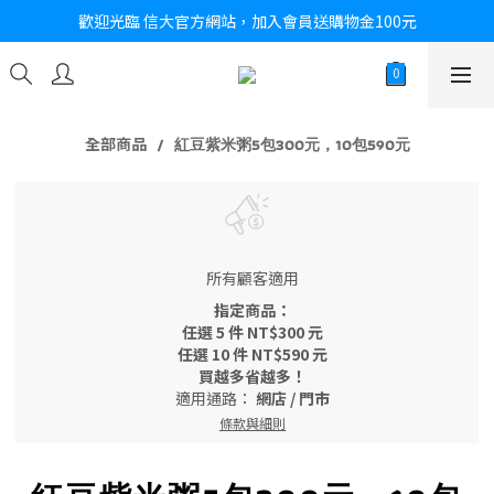
歡迎光臨 信大官方網站，加入會員送購物金100元
全部商品
紅豆紫米粥5包300元，10包590元
所有顧客適用
指定商品：
任選 5 件 NT$300 元
任選 10 件 NT$590 元
買越多省越多！
適用通路：
網店
/
門市
條款與細則