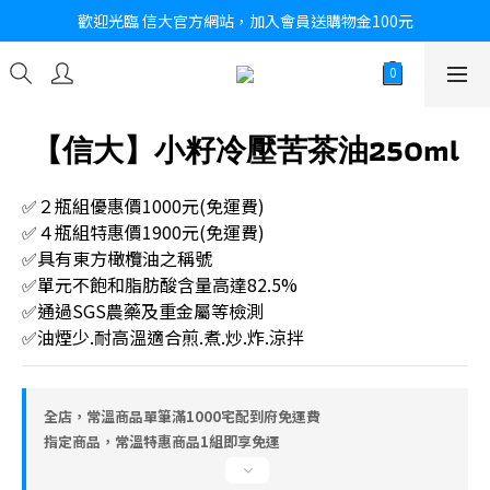
歡迎光臨 信大官方網站，加入會員送購物金100元
【信大】小籽冷壓苦茶油250ml
✅２瓶組優惠價1000元(免運費)
✅４瓶組特惠價1900元(免運費)
✅具有東方橄欖油之稱號
✅單元不飽和脂肪酸含量高達82.5%
✅通過SGS農藥及重金屬等檢測
✅油煙少.耐高溫適合煎.煮.炒.炸.涼拌
全店，常溫商品單筆滿1000宅配到府免運費
指定商品，常溫特惠商品1組即享免運