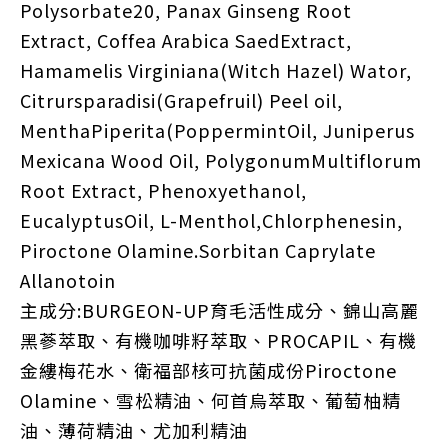
Polysorbate20, Panax Ginseng Root
Extract, Coffea Arabica SaedExtract,
Hamamelis Virginiana(Witch Hazel) Wator,
Citrursparadisi(Grapefruil) Peel oil,
MenthaPiperita(PoppermintOil, Juniperus
Mexicana Wood Oil, PolygonumMultiflorum
Root Extract, Phenoxyethanol,
EucalyptusOil, L-Menthol,Chlorphenesin,
Piroctone Olamine.Sorbitan Caprylate
Allanotoin
主成分:BURGEON-UP育毛活性成分、錦山高麗
黑蔘萃取、有機咖啡籽萃取、PROCAPIL、有機
金縷梅花水、衛福部核可抗菌成份Piroctone
Olamine、雪松精油、何首烏萃取、葡萄柚精
油、薄荷精油、尤加利精油