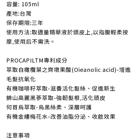
容量: 105ml
產地:台灣
保存期限:三年
使用方法:取適量精華液於頭皮上,以指腹輕柔按
摩,使用后不需洗。
PROCAPILTM專利成分
萃取自橄欖葉之齊墩果酸(Oieanolic acid)-增進
毛髮抗氧化
有機咖啡籽萃取-滋養活化髮絲、促進新生
錦山高麗黑蔘萃取-強韌髮根,活化頭皮
何首烏萃取-烏黑絲柔、深層呵護
有機金縷梅花水-改善油脂分泌、收斂效果
注意事項