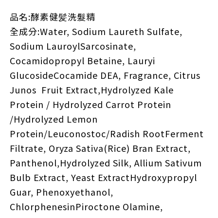
品名:酵素健髪洗髮精
全成分:Water, Sodium Laureth Sulfate,
Sodium LauroylSarcosinate,
Cocamidopropyl Betaine, Lauryi
GlucosideCocamide DEA, Fragrance, Citrus
Junos Fruit Extract,Hydrolyzed Kale
Protein / Hydrolyzed Carrot Protein
/Hydrolyzed Lemon
Protein/Leuconostoc/Radish RootFerment
Filtrate, Oryza Sativa(Rice) Bran Extract,
Panthenol,Hydrolyzed Silk, Allium Sativum
Bulb Extract, Yeast ExtractHydroxypropyl
Guar, Phenoxyethanol,
ChlorphenesinPiroctone Olamine,