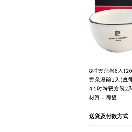
8
吋雲朵盤
6
入
(2
雲朵湯碗
1
入
(
直
4.5
吋陶瓷方碗
2
材質：陶瓷
送貨及付款方式