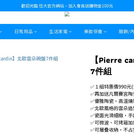
歡迎光臨 信大官方網站，加入會員送購物金100元
日常用品
生活家電
美妝保養
服飾/
【Pierre
7件組
✅１組特惠價990元(
✅再加送凡爾賽宮陶
✅優雅陶瓷，高溫燒
✅北歐風格的雲朵造
✅瓷面光滑細緻，手
✅可微波、可烤箱加
✅可層疊收納，不占