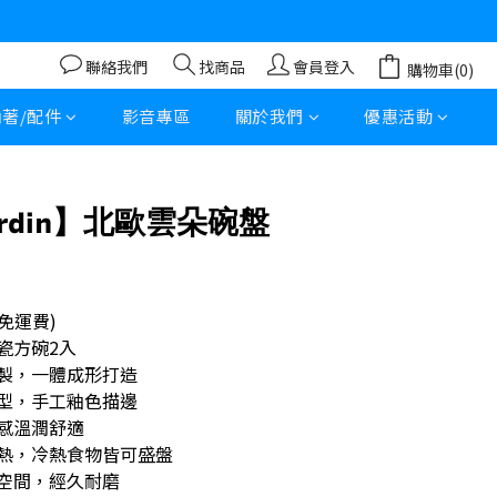
聯絡我們
找商品
會員登入
購物車(0)
立即購買
內著/配件
影音專區
關於我們
優惠活動
 cardin】北歐雲朵碗盤
免運費)
瓷方碗2入
製，一體成形打造
型，手工釉色描邊
感溫潤舒適
熱，冷熱食物皆可盛盤
空間，經久耐磨