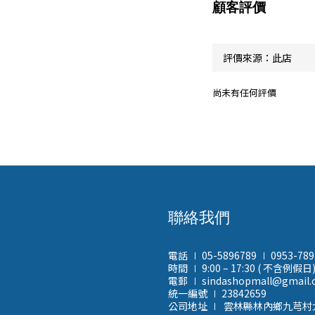
顧客評價
尚未有任何評價
聯絡我們
電話 ∣ 05-5896789 ∣ 0953-78
時間 ∣ 9:00 – 17:30 ( 不含例假日
電郵 ∣ sindashopmall@gmail
統一編號 ∣ 23842659
公司地址 ∣ 雲林縣林內鄉九芎村