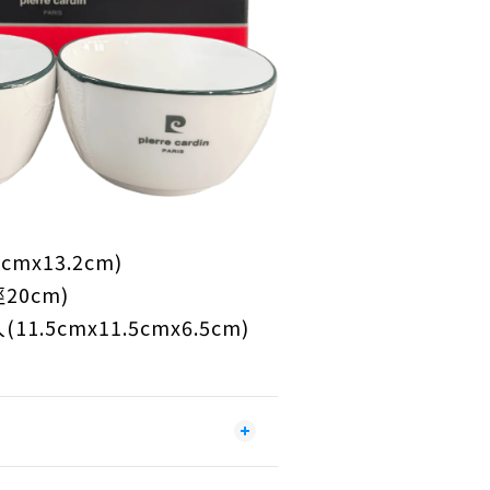
0cmx13.2cm)
徑
20cm)
入
(11.5cmx11.5cmx6.5cm)