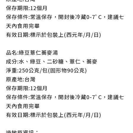
保存期限
:12
個月
保存條件
:
常溫保存，開封後冷藏
0-7
ﾟ
C
，建議七
天內食用完畢
有效日期
:標示於包裝上(西元年/月/日)
品名
:
綠豆薏仁蕎麥湯
成分
:
水、綠豆、二砂糖、薏仁、蕎麥
淨重
:250公克/包(固形物90公克)
原產地
:
台灣
保存期限
:12
個月
保存條件
:
常溫保存，開封後冷藏
0-7
ﾟ
C
，建議七
天內食用完畢
有效日期
:標示於包裝上(西元年/月/日)
過敏原資訊：