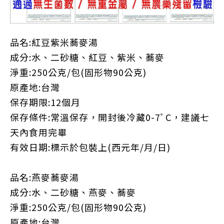
品名
:
紅豆紫米蕎麥湯
成分
:
水、二砂糖、紅豆、紫米、蕎麥
淨重
:250公克/包(固形物90公克)
原產地
:
台灣
保存期限
:12
個月
保存條件
:
常溫保存，開封後冷藏
0-7
ﾟ
C
，建議七
天內食用完畢
有效日期
:標示於包裝上(西元年/月/日)
品名
:
燕麥蕎麥湯
成分
:
水、二砂糖、燕麥、蕎麥
淨重
:250公克/包(固形物90公克)
原產地
:
台灣