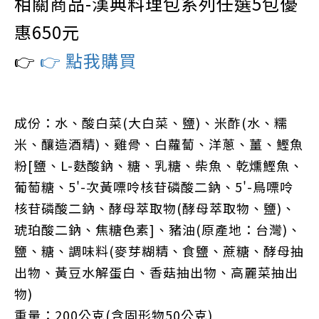
相關商品-漢典料理包系列任選5包優
惠650元
👉
👉 點我購買
成份：水、酸白菜(大白菜、鹽)、米酢(水、糯
米、釀造酒精)、雞骨、白蘿蔔、洋蔥、薑、鰹魚
粉[鹽、L-麩酸鈉、糖、乳糖、柴魚、乾燻鰹魚、
葡萄糖、5'-次黃嘌呤核苷磷酸二鈉、5'-鳥嘌呤
核苷磷酸二鈉、酵母萃取物(酵母萃取物、鹽)、
琥珀酸二鈉、焦糖色素]、豬油(原產地：台灣)、
鹽、糖、調味料(麥芽糊精、食鹽、蔗糖、酵母抽
出物、黃豆水解蛋白、香菇抽出物、高麗菜抽出
物)
重量：200公克(含固形物50公克)