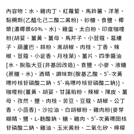
內容物：水、雞肉丁、紅蘿蔔、馬鈴薯、洋蔥、
黏稠劑(乙醯化己二酸二澱粉)、砂糖、食鹽、椰
漿(濃椰漿60%、水)、雞蛋、太白粉、印度咖哩
粉(胡荽、薑黃、薑母、馬芹子、小荳蔻、葛縷
子、葫蘆巴、蒜粉、黑胡椒、肉桂、丁香、辣
椒、荳蔻、小雚香、月桂葉)、薑片、四季醬油
[水、脫脂大豆(非基因改造)、食鹽、小麥、液糖
(蔗糖、水)、酒精、調味劑(胺基乙酸、5'-次黃
嘌呤核苷磷酸二鈉、5'-烏嘌呤核苷磷酸二鈉)]、
咖哩粉(薑黃、胡荽、甘藷粕粉、辣椒、陳皮、薑
母、孜然、鹽、肉桂、苦豆、豆蔻、胡椒、公丁
香、小茴香)、沙拉油、白胡椒粉、雞肉粉(麥芽
糊精、鹽、L-麩酸鈉、糖、雞肉、5'-次黃嘌囹核
苷磷酸二鈉、雞油、玉米澱粉、二氧化矽、檸檬