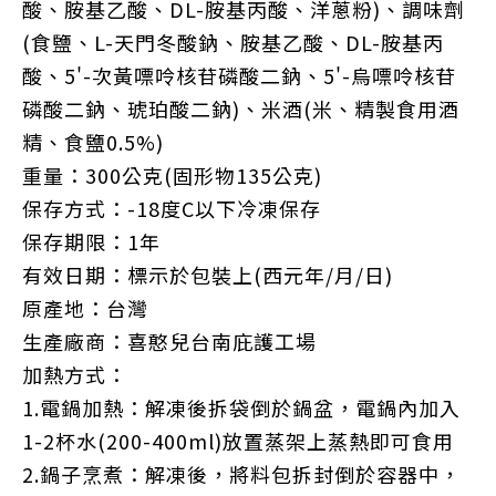
酸、胺基乙酸、DL-胺基丙酸、洋蔥粉)、調味劑
(食鹽、L-天門冬酸鈉、胺基乙酸、DL-胺基丙
酸、5'-次黃嘌呤核苷磷酸二鈉、5'-烏嘌呤核苷
磷酸二鈉、琥珀酸二鈉)、米酒(米、精製食用酒
精、食鹽0.5%)
重量：300公克(固形物135公克)
保存方式：-18度C以下冷凍保存
保存期限：1年
有效日期：標示於包裝上(西元年/月/日)
原產地：台灣
生產廠商：
喜憨兒台南庇護工場
加熱方式：
1.電鍋加熱：解凍後拆袋倒於鍋盆，電鍋內加入
1-2杯水(200-400ml)放置蒸架上蒸熱即可食用
2.鍋子烹煮：解凍後，將料包拆封倒於容器中，