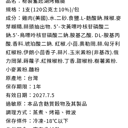
品名：秘製奮起湖烤雞腿
規格：
1
支
(120
公克±
10%)/
包
成分：雞肉
(
美國
).
水
.
二砂
.
食鹽
.L-
麩酸鈉
.
辣椒
.
麥
芽糊精
.
蒜頭抽出物
. 5'-
次黃嘌呤核苷磷酸二
鈉
.5'-
鳥嘌呤核苷磷酸二鈉
.
胺基乙酸
. DL-
胺基丙
酸
.
香料
.
琥珀酸二鈉
.
紅椒
.
小茴
.
奧勒岡
.
蒜
.
匈牙利
紅椒粉
.
伊朗小茴香子
.
蒜片
.
玉米澱粉
(
非基改
).
俄
力岡葉
.
蒔蘿子
.
紅辣椒粉
.
丁香
.
甜椒粉
.
樹薯澱粉
.
小麥澱粉
.
麵粉
原產地：台灣
保存期限：
1
年
有效日期：
2027.7.5
過敏原：本品含麩質穀物及其製品
調理方式：蒸煮、烤箱、微波
保存條件：冷凍
-18
℃以下