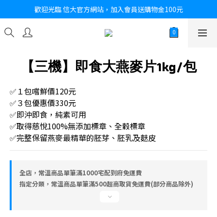
歡迎光臨 信大官方網站，加入會員送購物金100元
【三機】即食大燕麥片1kg/包
✅１包嚐鮮價120元
✅３包優惠價330元
✅即沖即食，純素可用
✅取得慈悅100%無添加標章、全穀標章
✅完整保留燕麥最精華的胚芽、胚乳及麩皮
全店，常溫商品單筆滿1000宅配到府免運費
指定分類，常溫商品單筆滿500超商取貨免運費(部分商品除外)