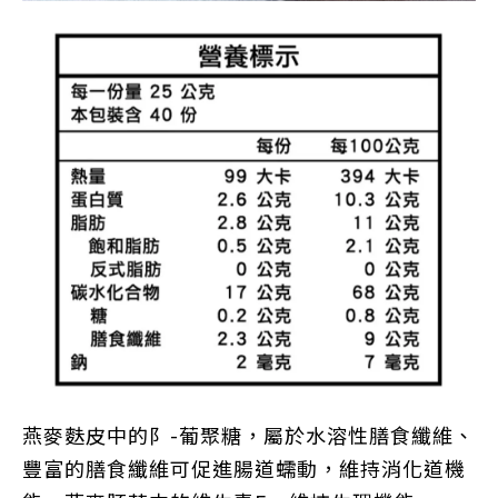
燕麥麩皮中的阝-葡聚糖，屬於水溶性膳食纖維、
豐富的膳食纖維可促進腸道蠕動，維持消化道機