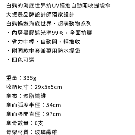
白熊的海底世界抗UV輕推自動開收提袋傘
大振豐品牌設計師獨家設計
白熊暢遊海底世界‧超萌動物系列
‧內層黑膠遮光率99%，全面抗曬
‧省力中棒‧自動開、輕推收
‧附同款傘套兼萬用防水提袋
‧四色可選
重量：335g
收納尺寸：29x5x5cm
傘布：聚脂纖維
傘面弧度半徑：54cm
傘面張開直徑：97cm
傘骨數量：6支
骨架材質：玻璃纖維