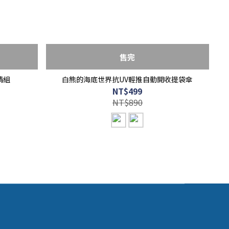
售完
精組
白熊的海底世界抗UV輕推自動開收提袋傘
NT$499
NT$890