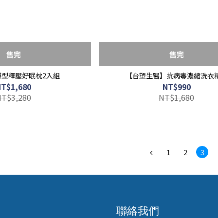
售完
售完
蝶型釋壓好眠枕2入組
【台塑生醫】抗病毒濃縮洗衣
NT$1,680
NT$990
NT$3,280
NT$1,680
1
2
3
聯絡我們